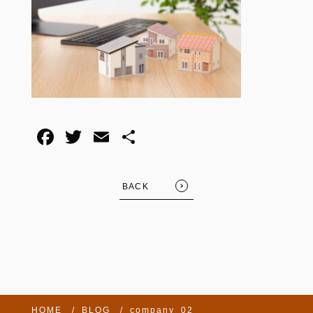
BACK
HOME
BLOG
company_02