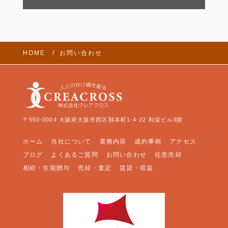
の通信状態、利用に際しての各種設定情報なども含み
ます）、IPアドレス、クッキー情報、位置情報、端末
の個体識別情報などの履歴情報および特性情報を、ユ
ーザーが当社や提携先のサービスを利用しまたはペー
ジを閲覧する際に収集します。
HOME
お問い合わせ
第3条
（個人情報を収集・利用する目的）
当社が個人情報を収集・利用する目的は、以下のとおりで
す。
ユーザーに自分の登録情報の閲覧や修正、利用状況の
〒550-0004 大阪府大阪市西区靱本町1-4-22 利栄ビル3階
閲覧を行っていただくために、氏名、住所、連絡先、
支払方法などの登録情報、利用されたサービスや購入
ホーム
当社について
業務内容
成約事例
アクセス
された商品、およびそれらの代金などに関する情報を
表示する目的
ブログ
よくあるご質問
お問い合わせ
任意売却
相続・生前贈与
ユーザーにお知らせや連絡をするためにメールアドレ
売却・査定
賃貸・収益
スを利用する場合やユーザーに商品を送付したり必要
に応じて連絡したりするため、氏名や住所などの連絡
先情報を利用する目的
ユーザーの本人確認を行うために、氏名、生年月日、
住所、電話番号、銀行口座番号、クレジットカード番
号、運転免許証番号、配達証明付き郵便の到達結果な