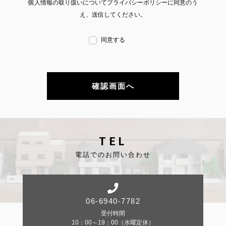
個人情報の取り扱いについてプライバシーポリシーに同意のう
とは、上記に定める「個人情報」以外のものをいい、
え、送信してください。
ご利用いただいたサービスやご購入いただいた商品、
ご覧になったページや広告の履歴、ユーザーが検索さ
れた検索キーワード、ご利用日時、ご利用の方法、ご
利用環境、郵便番号や性別、職業、年齢、ユーザーのI
同意する
Pアドレス、クッキー情報、位置情報、端末の個体識
別情報などを指します。
第2条
（プライバシー情報の収集方法）
当社は、ユーザーが利用登録をする際に氏名、生年月
日、住所、電話番号、メールアドレス、銀行口座番
号、クレジットカード番号、運転免許証番号などの個
TEL
人情報をお尋ねすることがあります。また、ユーザー
と提携先などとの間でなされたユーザーの個人情報を
電話でのお問い合わせ
含む取引記録や、決済に関する情報を当社の提携先
（情報提供元、広告主、広告配信先などを含みます。
以下、｢提携先｣といいます。）などから収集すること
があります。
当社は、ユーザーについて、利用したサービスやソフ
06-6940-7782
トウエア、購入した商品、閲覧したページや広告の履
歴、検索した検索キーワード、利用日時、利用方法、
受付時間
利用環境（携帯端末を通じてご利用の場合の当該端末
10：00～19：00（水曜定休）