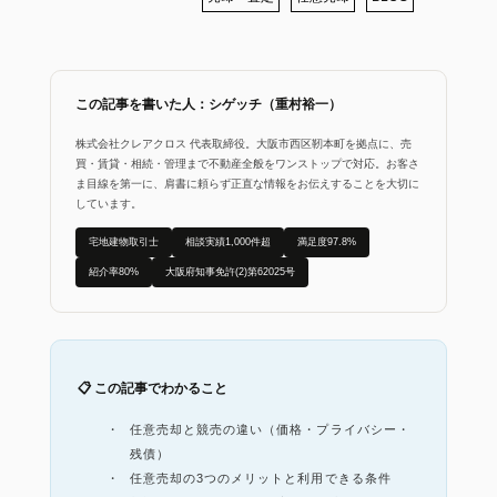
この記事を書いた人：シゲッチ（重村裕一）
株式会社クレアクロス 代表取締役。大阪市西区靭本町を拠点に、売
買・賃貸・相続・管理まで不動産全般をワンストップで対応。お客さ
ま目線を第一に、肩書に頼らず正直な情報をお伝えすることを大切に
しています。
宅地建物取引士
相談実績1,000件超
満足度97.8%
紹介率80%
大阪府知事免許(2)第62025号
📋 この記事でわかること
任意売却と競売の違い（価格・プライバシー・
残債）
任意売却の3つのメリットと利用できる条件