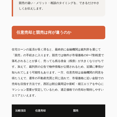
競売の違い・メリット・相談のタイミングを、できるだけやさ
しくお伝えします。
任意売却と競売は何が違うのか
住宅ローンの返済が長く滞ると、最終的に金融機関は裁判所を通じて
「競売」の手続きに入ります。競売では物件が市場価格の6〜7割程度で
落札されることが多く、売っても残る借金（残債）が大きくなりがちで
す。加えて、裁判所の公告で物件情報が公開されるため、近隣に事情が
知られてしまう可能性もあります。一方、任意売却は金融機関の同意を
得たうえで、通常の不動産売買と同じ流れで、市場価格に近い金額での
売却を目指す方法です。西区は靭公園周辺や新町・堀江エリアを中心に
マンション需要が安定しているため、適正価格での売却が期待しやすい
エリアといえます。
比較項目
任意売却
競売