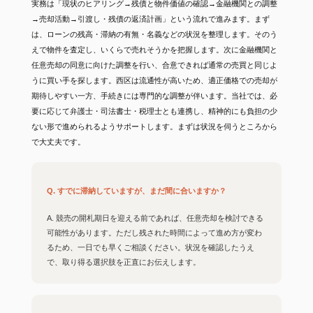
実務は「現状のヒアリング→残債と物件価値の確認→金融機関との調整
→売却活動→引渡し・残債の返済計画」という流れで進みます。まず
は、ローンの残高・滞納の有無・名義などの状況を整理します。そのう
えで物件を査定し、いくらで売れそうかを把握します。次に金融機関と
任意売却の同意に向けた調整を行い、合意できれば通常の売買と同じよ
うに買い手を探します。西区は流通性が高いため、適正価格での売却が
期待しやすい一方、手続きには専門的な調整が伴います。当社では、必
要に応じて弁護士・司法書士・税理士とも連携し、精神的にも負担の少
ない形で進められるようサポートします。まずは状況を伺うところから
で大丈夫です。
Q. すでに滞納していますが、まだ間に合いますか？
A. 競売の開札期日を迎える前であれば、任意売却を検討できる
可能性があります。ただし残された時間によって進め方が変わ
るため、一日でも早くご相談ください。状況を確認したうえ
で、取り得る選択肢を正直にお伝えします。