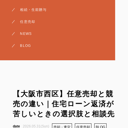
相続・生前贈与
相続・生前贈与
売却・査定
任意売却
賃貸・収益
NEWS
BLOG
【大阪市西区】任意売却と競
売の違い｜住宅ローン返済が
苦しいときの選択肢と相談先
2026.05.31(Sun)
売却・査定
任意売却
BLOG