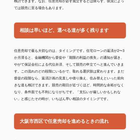
検討できます。なお、任意売却が必ず成立するとは限らず、状況によっ
ては競売に至る場合もあります。
相談は早いほど、選べる道が多く残ります
任意売却で最も大切なのは、タイミングです。住宅ローンの返済が2〜3
か月滞ると、金融機関から督促や「期限の利益の喪失」の通知が届き、
やがて保証会社による代位弁済、そして競売の申立てへと進んでいきま
す。この流れのどの段階にいるかで、取れる選択肢は変わります。まだ
督促の段階なら、返済計画の見直しや借り換え、住み替えといった前向
きな道も検討できます。競売の期日が近づくほど、時間的な余裕がなく
なり、条件面でも不利になりがちです。「支払いが厳しいかもしれな
い」と感じたその時が、いちばん早い相談のタイミングです。
大阪市西区で任意売却を進めるときの流れ