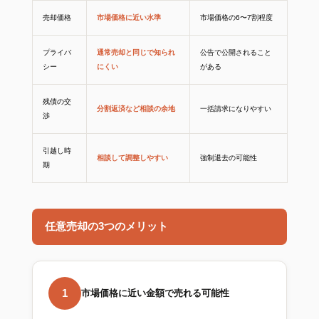
売却価格
市場価格に近い水準
市場価格の6〜7割程度
プライバ
通常売却と同じで知られ
公告で公開されること
シー
にくい
がある
残債の交
分割返済など相談の余地
一括請求になりやすい
渉
引越し時
相談して調整しやすい
強制退去の可能性
期
任意売却の3つのメリット
1
市場価格に近い金額で売れる可能性