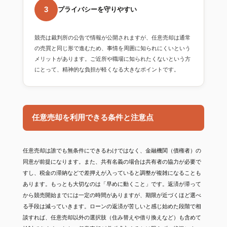
3
プライバシーを守りやすい
競売は裁判所の公告で情報が公開されますが、任意売却は通常
の売買と同じ形で進むため、事情を周囲に知られにくいという
メリットがあります。ご近所や職場に知られたくないという方
にとって、精神的な負担が軽くなる大きなポイントです。
任意売却を利用できる条件と注意点
任意売却は誰でも無条件にできるわけではなく、金融機関（債権者）の
同意が前提になります。また、共有名義の場合は共有者の協力が必要で
すし、税金の滞納などで差押えが入っていると調整が複雑になることも
あります。もっとも大切なのは「早めに動くこと」です。返済が滞って
から競売開始までには一定の時間がありますが、期限が近づくほど選べ
る手段は減っていきます。ローンの返済が苦しいと感じ始めた段階で相
談すれば、任意売却以外の選択肢（住み替えや借り換えなど）も含めて