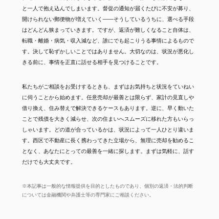
と一人で抱え込んでしまいます。督促の通知が届くたびに不安が募り、
開けられない郵便物が増えていく——そうしているうちに、選べる手段
はどんどん狭まっていきます。ですが、返済が難しくなること自体は、
転職・離婚・病気・収入減など、誰にでも起こりうる事情によるもので
す。決して恥ずかしいことではありません。大切なのは、状況が悪化し
きる前に、事情を正直に話せる相手を見つけることです。
私たちがご相談をお受けするときも、まずはお気持ちと状況をていねい
に伺うことから始めます。任意売却が最善とは限らず、家計の見直しや
借り換え、住み替えで解決できるケースもあります。逆に、早く動いた
ことで残債を大きく減らせ、次の住まいへスムーズに移れた方もいらっ
しゃいます。どの道が合っているかは、状況によって一人ひとり違いま
す。西区で不動産に長く携わってきた立場から、無理に売却を勧めるこ
となく、あなたにとっての最善を一緒に探します。まずは気軽に、話す
だけでも大丈夫です。
※本記事は一般的な情報提供を目的としたものであり、個別の返済・法的判断
については金融機関や弁護士等の専門家にご相談ください。