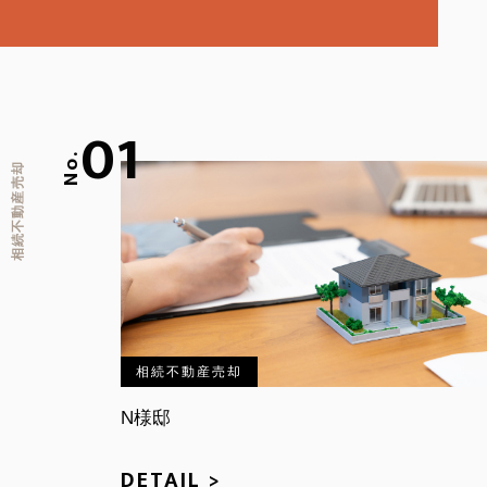
相続・生前贈与
売却・査定
01
賃貸・収益
No.
相続不動産売却
相続不動産売却
N様邸
DETAIL >