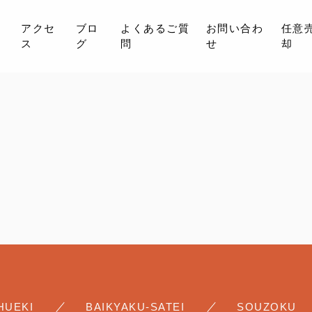
事
アクセ
ブロ
よくあるご質
お問い合わ
任意
ス
グ
問
せ
却
当社について
業務内容
成約事例
アクセス
ブログ
よくあるご質問
お問い合わせ
HUEKI
BAIKYAKU-SATEI
任意売却
SOUZOKU