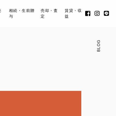
売
相続・生前贈
売却・査
賃貸・収
与
定
益
BLOG