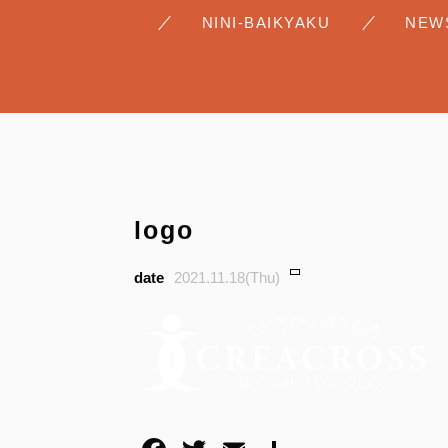
NINI-BAIKYAKU
NEW
logo
2021.11.18(Thu)