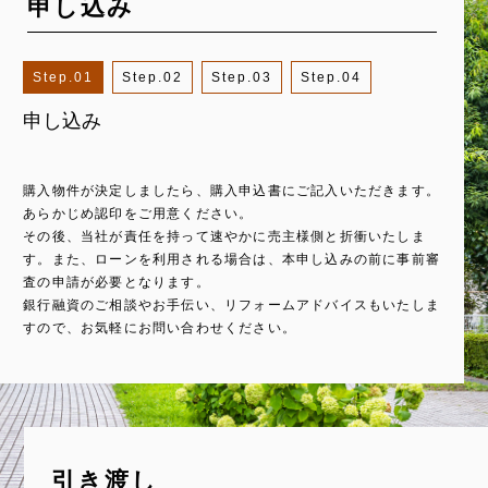
申し込み
1
2
3
4
申し込み
ご契約
ローンの本申し込み
残代金の残金決済・所有権の移転
購入物件が決定しましたら、購入申込書にご記入いただきます。
宅地建物取引主任者より重要事項を説明させていただき、契約を
Step.01での事前審査と同条件にてローンの本申し込みを依頼し
ご契約時に定めた日までに売買代金の残額を納めていただき、お
あらかじめ認印をご用意ください。
交わします（通常、申し込みから1週間～10日程度でご契約いた
ます。同時に、残債の支払いや物件の引き渡し時期を決定しま
客様名義に所有権を移転します。当社が提携する信頼のおける司
その後、当社が責任を持って速やかに売主様側と折衝いたしま
だいております）。手付金（売買代金の5％～10％程度）をご用
す。
法書士が、お客様のスムーズな所有権移転をバックアップしま
す。また、ローンを利用される場合は、本申し込みの前に事前審
意ください。手付金は売買代金に充当されます。
す。残代金は受け渡しの金額が大きいため、買主様の口座から売
査の申請が必要となります。
主様の口座へお振り込みいただくか、銀行振り出しの小切手をご
銀行融資のご相談やお手伝い、リフォームアドバイスもいたしま
用意ください。
すので、お気軽にお問い合わせください。
引き渡し