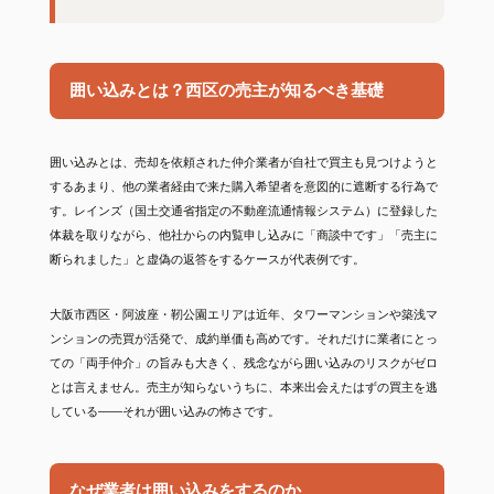
囲い込みとは？西区の売主が知るべき基礎
囲い込みとは、売却を依頼された仲介業者が自社で買主も見つけようと
するあまり、他の業者経由で来た購入希望者を意図的に遮断する行為で
す。レインズ（国土交通省指定の不動産流通情報システム）に登録した
体裁を取りながら、他社からの内覧申し込みに「商談中です」「売主に
断られました」と虚偽の返答をするケースが代表例です。
大阪市西区・阿波座・靭公園エリアは近年、タワーマンションや築浅マ
ンションの売買が活発で、成約単価も高めです。それだけに業者にとっ
ての「両手仲介」の旨みも大きく、残念ながら囲い込みのリスクがゼロ
とは言えません。売主が知らないうちに、本来出会えたはずの買主を逃
している——それが囲い込みの怖さです。
なぜ業者は囲い込みをするのか