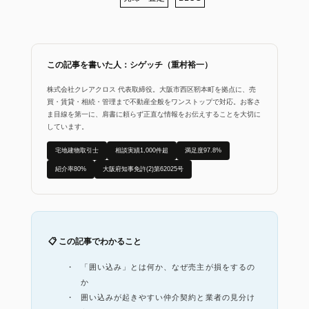
この記事を書いた人：シゲッチ（重村裕一）
株式会社クレアクロス 代表取締役。大阪市西区靭本町を拠点に、売
買・賃貸・相続・管理まで不動産全般をワンストップで対応。お客さ
ま目線を第一に、肩書に頼らず正直な情報をお伝えすることを大切に
しています。
宅地建物取引士
相談実績1,000件超
満足度97.8%
紹介率80%
大阪府知事免許(2)第62025号
📋 この記事でわかること
「囲い込み」とは何か、なぜ売主が損をするの
か
囲い込みが起きやすい仲介契約と業者の見分け