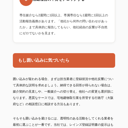
専任媒介なら2週間に1回以上、専属専任なら1週間に1回以上の
活動報告義務があります。「他社から何件の問い合わせがあっ
たか」まで具体的に報告してもらい、他社経由の反響が不自然
にゼロでないかを見ます。
もし囲い込みに気づいたら
囲い込みが疑われる場合、まずは担当業者に登録状況や他社反響につい
て具体的な説明を求めましょう。納得できる回答が得られない場合は、
媒介契約の見直しや、一般媒介への切り替え、他社への変更も選択肢に
なります。悪質なケースでは、宅地建物取引業を所管する行政庁（大阪
府など）の相談窓口に相談する方法もあります。
そもそも囲い込みを避けるには、透明性のある活動をしてくれる業者を
最初に選ぶことが一番です。当社では、レインズ登録証明書の提示はも