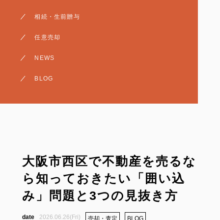
相続・生前贈与
相続・生前贈与
売却・査定
任意売却
賃貸・収益
NEWS
BLOG
大阪市西区で不動産を売るな
ら知っておきたい「囲い込
み」問題と3つの見抜き方
2026.06.26(Fri)
売却・査定
BLOG