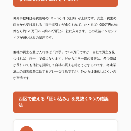
仲介手数料は売買価格の3％＋6万円（税別）が上限です。売主・買主の
両方から受け取れる「両手取引」が成立すれば、たとえば4,000万円の物
件なら約126万円×2＝約252万円が一社に入ります。この収益インセンテ
ィブが囲い込みの温床です。
他社の買主を受け入れれば「片手」で126万円ですが、自社で買主を見
つければ「両手」で倍になります。だからこそ一部の業者は、多少売却
が長引いても他社を排除して自社の買主を待とうとするのです。宅建業
法上の誠実義務に反するグレーな行為ですが、外からは発覚しにくいの
が実情です。
西区で使える「囲い込み」を見抜く3つの確認
法