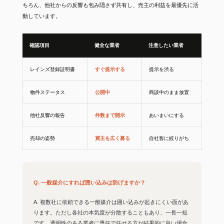
ちろん、他社からの反響も包み隠さず共有し、売主の利益を最優先に活
動しています。
確認項目
健全な業者
注意したい業者
レインズ登録証明書
すぐ提示する
提示を渋る
物件ステータス
公開中
商談中のまま放置
他社反響の報告
件数まで開示
あいまいにする
売却の姿勢
買主を広く募る
自社客に絞りがち
Q. 一般媒介にすれば囲い込みは防げますか？
A. 複数社に依頼できる一般媒介は囲い込みが起きにくい面があ
ります。ただし各社の本気度が分散することもあり、一長一短
です。透明性のある業者に専任で任せる方が結果的に良い場合