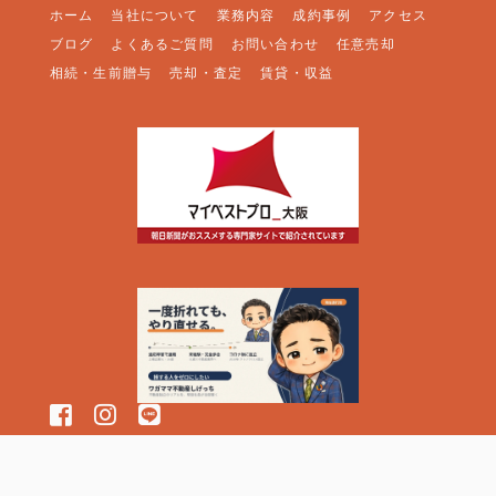
ホーム
当社について
業務内容
成約事例
アクセス
ブログ
よくあるご質問
お問い合わせ
任意売却
相続・生前贈与
売却・査定
賃貸・収益
FOLLOW US:
© 2026 株式会社クレアクロス