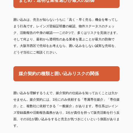
まとめ：透明な業者選びが最大の防御
囲い込みは、売主が知らないうちに「高く・早く売る」機会を奪ってし
まう行為です。レインズ登録証明書の確認、物件ステータスのチェッ
ク、活動報告の中身の確認——この3つで、多くはリスクを見抜けます。
そして何より、最初から透明性のある業者を選ぶことが最大の防御で
す。大阪市西区で売却をお考えなら、囲い込みをしない誠実な売却を、
どうぞ当社にご相談ください。
媒介契約の種類と囲い込みリスクの関係
囲い込みを理解するうえで、媒介契約の仕組みを知っておくことは欠か
せません。媒介契約には、1社にのみ依頼する「専属専任媒介」「専任媒
介」と、複数社に依頼できる「一般媒介」があります。専任系はレイン
ズ登録義務や活動報告義務があり、1社が責任を持って販売活動を行う反
面、その1社が囲い込みをすると売主が気づきにくいという側面がありま
す。