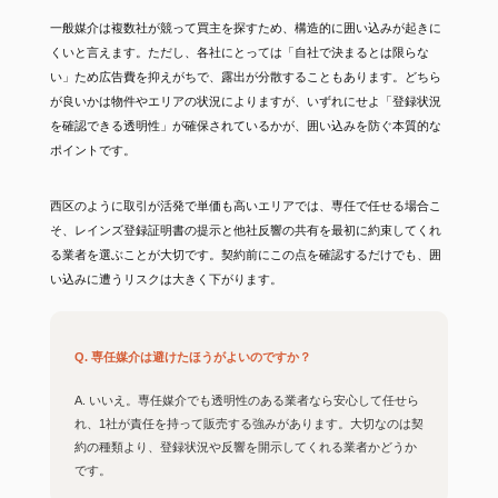
一般媒介は複数社が競って買主を探すため、構造的に囲い込みが起きに
くいと言えます。ただし、各社にとっては「自社で決まるとは限らな
い」ため広告費を抑えがちで、露出が分散することもあります。どちら
が良いかは物件やエリアの状況によりますが、いずれにせよ「登録状況
を確認できる透明性」が確保されているかが、囲い込みを防ぐ本質的な
ポイントです。
西区のように取引が活発で単価も高いエリアでは、専任で任せる場合こ
そ、レインズ登録証明書の提示と他社反響の共有を最初に約束してくれ
る業者を選ぶことが大切です。契約前にこの点を確認するだけでも、囲
い込みに遭うリスクは大きく下がります。
Q. 専任媒介は避けたほうがよいのですか？
A. いいえ。専任媒介でも透明性のある業者なら安心して任せら
れ、1社が責任を持って販売する強みがあります。大切なのは契
約の種類より、登録状況や反響を開示してくれる業者かどうか
です。