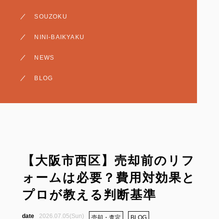
相続・生前贈与
SOUZOKU
売却・査定
NINI-BAIKYAKU
賃貸・収益
NEWS
BLOG
【大阪市西区】売却前のリフ
ォームは必要？費用対効果と
プロが教える判断基準
2026.07.05(Sun)
売却・査定
BLOG