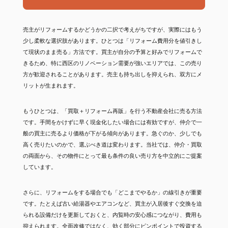
売主がリフォームするかどうかの二択で考えがちですが、実際にはもう
少し柔軟な選択肢があります。ひとつは「リフォーム費用分を値引きし
て現状のまま売る」方法です。買主が自分の予算と好みでリフォームで
きるため、特に西区のリノベーション需要が強いエリアでは、この売り
方が歓迎されることがあります。売主も持ち出しを抑えられ、双方にメ
リットが生まれます。
もうひとつは、「買取＋リフォーム再販」を行う不動産会社に売る方法
です。手間をかけずに早く現金化したい場合には有効ですが、仲介で一
般の買主に売るより価格が下がる傾向があります。急ぐのか、少しでも
高く売りたいのかで、選ぶべき道は変わります。当社では、仲介・買取
の両面から、その物件にとって最も条件の良い売り方を中立的にご提案
しています。
さらに、リフォームをする場合でも「どこまでやるか」の線引きが重要
です。たとえば古い給湯器やエアコンなど、買主が入居後すぐ交換を迫
られる設備だけを更新しておくと、内覧時の安心感につながり、費用も
抑えられます。全面改修ではなく、効く部分にピンポイントで投資する