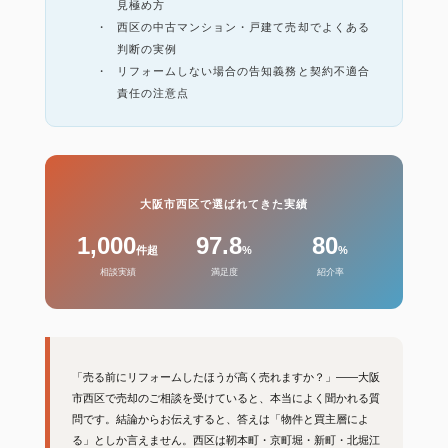
見極め方
西区の中古マンション・戸建て売却でよくある
判断の実例
リフォームしない場合の告知義務と契約不適合
責任の注意点
大阪市西区で選ばれてきた実績
1,000
97.8
80
件超
%
%
相談実績
満足度
紹介率
「売る前にリフォームしたほうが高く売れますか？」——大阪
市西区で売却のご相談を受けていると、本当によく聞かれる質
問です。結論からお伝えすると、答えは「物件と買主層によ
る」としか言えません。西区は靭本町・京町堀・新町・北堀江