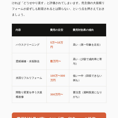
ければ「どうせやり直す」と評価されてしまいます。売主側の大規模リ
フォームが必ずしも歓迎されるとは限らない、という点を押さえておき
ましょう。
内容
費用の目安
費用対効果の傾向
5万〜10万
ハウスクリーニング
高い（第一印象を左右）
円
高い（少額で成約率に寄
壁紙補修・水垢除去
数万円〜
与）
100万〜300
低い〜中（回収できない
水回りフルリフォーム
万円
例も）
間取り変更を伴う大規
要注意（過剰投資になり
300万円〜
模改修
がち）