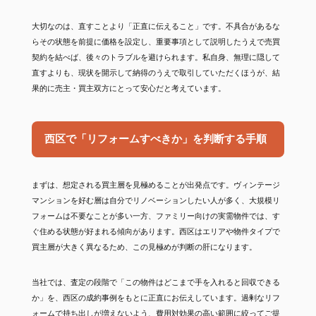
大切なのは、直すことより「正直に伝えること」です。不具合があるな
らその状態を前提に価格を設定し、重要事項として説明したうえで売買
契約を結べば、後々のトラブルを避けられます。私自身、無理に隠して
直すよりも、現状を開示して納得のうえで取引していただくほうが、結
果的に売主・買主双方にとって安心だと考えています。
西区で「リフォームすべきか」を判断する手順
まずは、想定される買主層を見極めることが出発点です。ヴィンテージ
マンションを好む層は自分でリノベーションしたい人が多く、大規模リ
フォームは不要なことが多い一方、ファミリー向けの実需物件では、す
ぐ住める状態が好まれる傾向があります。西区はエリアや物件タイプで
買主層が大きく異なるため、この見極めが判断の肝になります。
当社では、査定の段階で「この物件はどこまで手を入れると回収できる
か」を、西区の成約事例をもとに正直にお伝えしています。過剰なリフ
ォームで持ち出しが増えないよう、費用対効果の高い範囲に絞ってご提