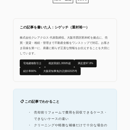
この記事を書いた人：シゲッチ（重村裕一）
株式会社クレアクロス 代表取締役。大阪市西区靭本町を拠点に、売
買・賃貸・相続・管理まで不動産全般をワンストップで対応。お客さ
ま目線を第一に、肩書に頼らず正直な情報をお伝えすることを大切に
しています。
宅地建物取引士
相談実績1,000件超
満足度97.8%
紹介率80%
大阪府知事免許(2)第62025号
📋 この記事でわかること
売却前リフォームで費用を回収できるケース・
できないケースの違い
クリーニングや軽微な補修だけで十分な場合の