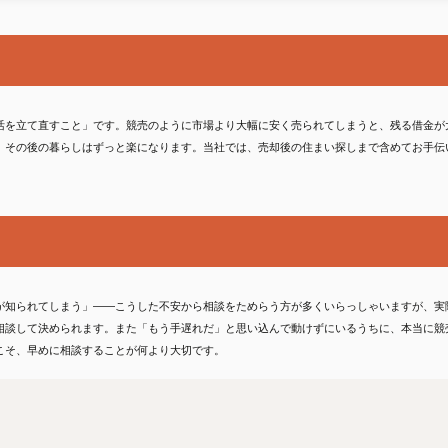
活を立て直すこと」です。競売のように市場より大幅に安く売られてしまうと、残る借金が
、その後の暮らしはずっと楽になります。当社では、売却後の住まい探しまで含めてお手伝
が知られてしまう」——こうした不安から相談をためらう方が多くいらっしゃいますが、実
相談して決められます。また「もう手遅れだ」と思い込んで動けずにいるうちに、本当に競
こそ、早めに相談することが何より大切です。