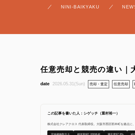
NINI-BAIKYAKU
NEW
任意売却と競売の違い｜
2026.05.31(Sun)
売却・査定
任意売却
この記事を書いた人：シゲッチ（重村裕一）
株式会社クレアクロス 代表取締役。大阪市西区靭本町を拠点に
宅地建物取引士
相談実績1,000件超
満足度97.8%
紹