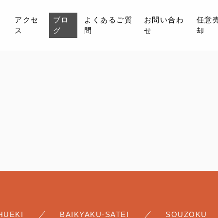
事
アクセ
ブロ
よくあるご質
お問い合わ
任意
ス
グ
問
せ
却
当社について
業務内容
成約事例
アクセス
ブログ
よくあるご質問
お問い合わせ
HUEKI
BAIKYAKU-SATEI
任意売却
SOUZOKU