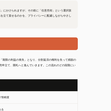
売」にかけられますが、その前に「任意売却」という選択肢
活を立て直せるのかを、プライバシーに配慮しながらやさし
と「期限の利益の喪失」となり、分割返済の権利を失って残額の
売申立て、開札へと進んでいきます。この流れのどの段階にい
〜7割程度
れる