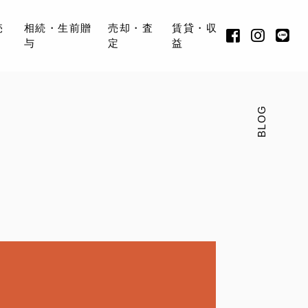
売
相続・生前贈
売却・査
賃貸・収
与
定
益
BLOG