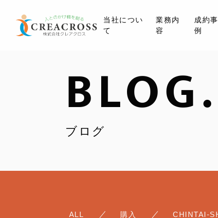
当社につい
業務内
成約
て
容
例
BLOG.
ブログ
ALL
購入
CHINTAI-S