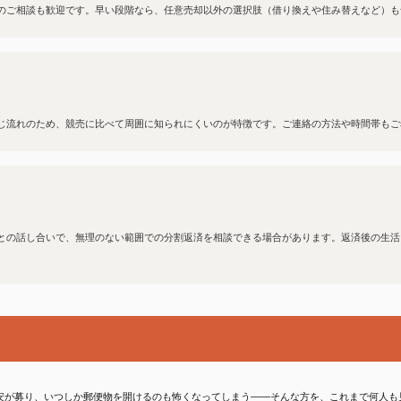
でのご相談も歓迎です。早い段階なら、任意売却以外の選択肢（借り換えや住み替えなど）
同じ流れのため、競売に比べて周囲に知られにくいのが特徴です。ご連絡の方法や時間帯も
関との話し合いで、無理のない範囲での分割返済を相談できる場合があります。返済後の生
安が募り、いつしか郵便物を開けるのも怖くなってしまう——そんな方を、これまで何人も