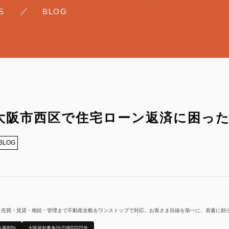
S
BLOG
相続・生前贈与
売却・査定
賃貸・収益
大阪市西区で住宅ローン返済に困っ
BLOG
、売買・賃貸・相続・管理まで不動産全般をワンストップで対応。お客さま目線を第一に、肩書に頼
介率80%
大阪府知事免許(2)第62025号