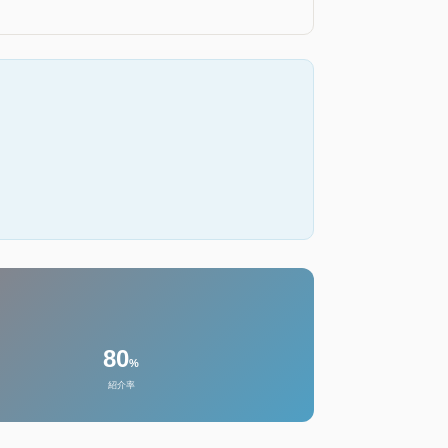
80
%
紹介率