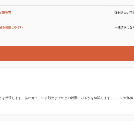
て調整可
強制退去の可
済を相談しやすい
一括請求にな
どを整理します。あわせて、いま競売までのどの段階にいるかを確認します。ここで全体像