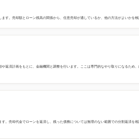
します。売却額とローン残高の関係から、任意売却が適しているか、他の方法がよいかを検
額や返済計画をもとに、金融機関と調整を行います。ここは専門的なやり取りになるため、
ます。売却代金でローンを返済し、残った債務については無理のない範囲での分割返済を相