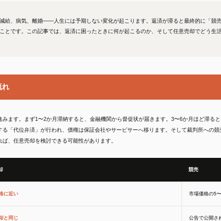
減給、病気、離婚——人生には予期しない変化が起こります。返済が滞ると最終的に「競
ことです。この記事では、返済に困ったときに何が起こるのか、そして任意売却でどう生
流れ
みます。まず1〜2か月滞納すると、金融機関から督促状が届きます。3〜6か月ほど滞る
する「代位弁済」が行われ、債権は保証会社やサービサーへ移ります。そして裁判所への競
れば、任意売却を検討できる可能性があります。
却
競売
格に近い
市場価格の5
却と同じ
公告で公開さ