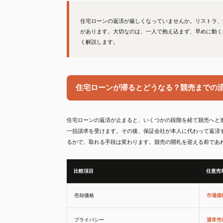
住宅ローンの返済が厳しくなっていませんか。リストラ、
があります。大切なのは、一人で抱え込まず、早めに動く
く解説します。
住宅ローンが滞るとどうなる？競売までの
住宅ローンの返済が止まると、いくつかの段階を経て競売へと進
一括請求を受けます。その後、保証会社が本人に代わって返済
るかで、取れる手段は変わります。競売の開札を迎える前であ
比較項目
任意売
売却価格
市場価
プライバシー
通常売