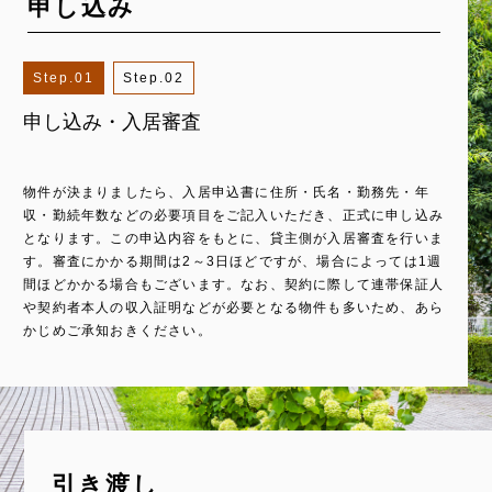
申し込み
1
2
申し込み・入居審査
契約手続き
物件が決まりましたら、入居申込書に住所・氏名・勤務先・年
入居審査が完了したら、改めて契約内容の詳細を確認いただき、
収・勤続年数などの必要項目をご記入いただき、正式に申し込み
問題がなければ契約の手続きを行います。契約金・印鑑・住民
となります。この申込内容をもとに、貸主側が入居審査を行いま
票・身分証明書・収入証明書・連帯保証人の承諾書・印鑑証明な
す。審査にかかる期間は2～3日ほどですが、場合によっては1週
どが必要です。また、家賃保証会社との契約や火災保険といった
間ほどかかる場合もございます。なお、契約に際して連帯保証人
賃借人賠償責任保険の契約も必須となる物件も多く、その場合は
や契約者本人の収入証明などが必要となる物件も多いため、あら
それらの申し込みも必要となります。
かじめご承知おきください。
引き渡し